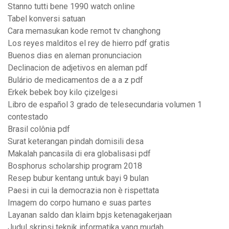
Stanno tutti bene 1990 watch online
Tabel konversi satuan
Cara memasukan kode remot tv changhong
Los reyes malditos el rey de hierro pdf gratis
Buenos dias en aleman pronunciacion
Declinacion de adjetivos en aleman pdf
Bulário de medicamentos de a a z pdf
Erkek bebek boy kilo çizelgesi
Libro de español 3 grado de telesecundaria volumen 1
contestado
Brasil colônia pdf
Surat keterangan pindah domisili desa
Makalah pancasila di era globalisasi pdf
Bosphorus scholarship program 2018
Resep bubur kentang untuk bayi 9 bulan
Paesi in cui la democrazia non è rispettata
Imagem do corpo humano e suas partes
Layanan saldo dan klaim bpjs ketenagakerjaan
Judul skripsi teknik informatika yang mudah