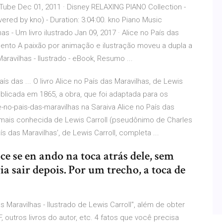
YouTube Dec 01, 2011 · Disney RELAXING PIANO Collection -
red by kno) - Duration: 3:04:00. kno Piano Music
 - Um livro ilustrado Jan 09, 2017 · Alice no País das
amento A paixão por animação e ilustração moveu a dupla a
aravilhas - Ilustrado - eBook, Resumo ...
s das ... O livro Alice no País das Maravilhas, de Lewis
blicada em 1865, a obra, que foi adaptada para os
-no-pais-das-maravilhas na Saraiva Alice no País das
il mais conhecida de Lewis Carroll (pseudônimo de Charles
s das Maravilhas’, de Lewis Carroll, completa ...
ice se en ando na toca atrás dele, sem
a sair depois. Por um trecho, a toca de
das Maravilhas - Ilustrado de Lewis Carroll", além de obter
utros livros do autor, etc. 4 fatos que você precisa