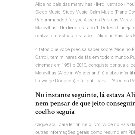
Alice no país das maravilhas - livro ilustrado - 
Sleep Music, Study Music, Calm Music (Piano Cove
Recommended for you Alice no País das Maravilhas
Maravilhas - Um livro ilustrado 1. Defesa Planej
realizar um estudo ilustrado … Alice no País das M
4 fatos que você precisa saber sobre 'Alice no Paí
Carroll, tem milhares de fãs em todo o mundo.Pu
cinemas em 1951 e 2010, conquista por sua alice
Maravilhas (Alice in Wonderland) é a obra infant
Lutwidge Dodgson) e foi publicada … ‘Alice no Paí
No instante seguinte, lá estava Al
nem pensar de que jeito conseguiri
coelho seguia
Clique aqui para ler online o livro "Alice no País 
outras informações gerais como resumo em PDF, o