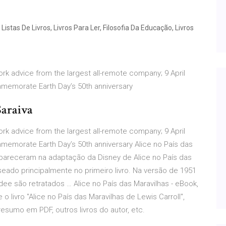
 Listas De Livros, Livros Para Ler, Filosofia Da Educação, Livros
work advice from the largest all-remote company; 9 April
memorate Earth Day’s 50th anniversary
Saraiva
work advice from the largest all-remote company; 9 April
memorate Earth Day’s 50th anniversary Alice no País das
pareceram na adaptação da Disney de Alice no País das
aseado principalmente no primeiro livro. Na versão de 1951
e são retratados … Alice no País das Maravilhas - eBook,
e o livro "Alice no País das Maravilhas de Lewis Carroll",
sumo em PDF, outros livros do autor, etc.