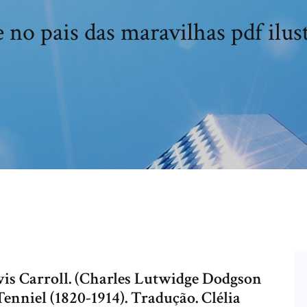
e no pais das maravilhas pdf ilus
ewis Carroll. (Charles Lutwidge Dodgson
 Tenniel (1820-1914). Tradução. Clélia