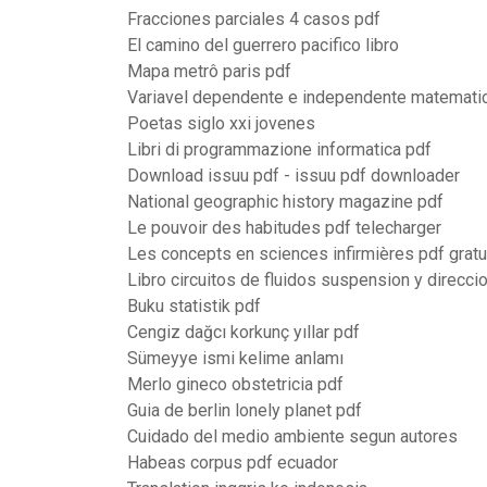
Fracciones parciales 4 casos pdf
El camino del guerrero pacifico libro
Mapa metrô paris pdf
Variavel dependente e independente matematic
Poetas siglo xxi jovenes
Libri di programmazione informatica pdf
Download issuu pdf - issuu pdf downloader
National geographic history magazine pdf
Le pouvoir des habitudes pdf telecharger
Les concepts en sciences infirmières pdf gratu
Libro circuitos de fluidos suspension y direcci
Buku statistik pdf
Cengiz dağcı korkunç yıllar pdf
Sümeyye ismi kelime anlamı
Merlo gineco obstetricia pdf
Guia de berlin lonely planet pdf
Cuidado del medio ambiente segun autores
Habeas corpus pdf ecuador